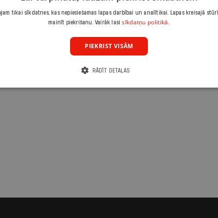
am tikai sīkdatnes, kas nepieciešamas lapas darbībai un analītikai. Lapas kreisajā stūr
sīkdatņu politikā.
mainīt piekrišanu. Vairāk lasi
PIEKRIST VISĀM
RĀDĪT DETAĻAS