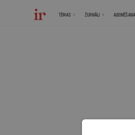
TĒMAS
ŽURNĀLI
ABONĒŠAN