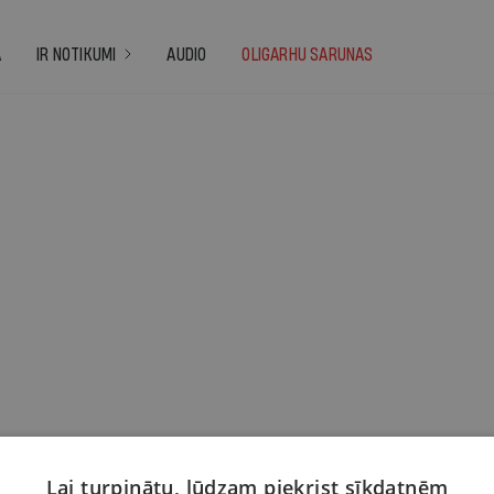
A
IR NOTIKUMI
AUDIO
OLIGARHU SARUNAS
Lai turpinātu, lūdzam piekrist sīkdatnēm