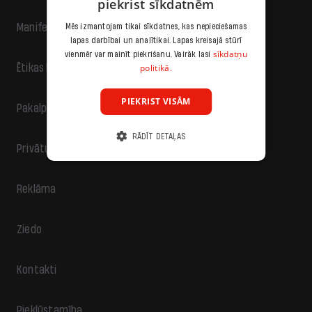
piekrist sīkdatnēm
Manifests
Mēs izmantojam tikai sīkdatnes, kas nepieciešamas
lapas darbībai un analītikai. Lapas kreisajā stūrī
sīkdatņu
vienmēr var mainīt piekrišanu. Vairāk lasi
politikā.
Ētikas kodekss
PIEKRIST VISĀM
Pakalpojumu sniegšanas noteikumi
RĀDĪT DETAĻAS
Privātuma politika
Reklāma
Ziedo
Kontakti
Piekļūstamība