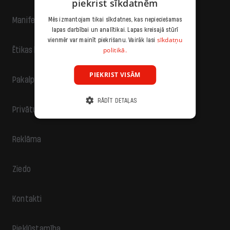
piekrist sīkdatnēm
Manifests
Mēs izmantojam tikai sīkdatnes, kas nepieciešamas
lapas darbībai un analītikai. Lapas kreisajā stūrī
sīkdatņu
vienmēr var mainīt piekrišanu. Vairāk lasi
politikā.
Ētikas kodekss
PIEKRIST VISĀM
Pakalpojumu sniegšanas noteikumi
RĀDĪT DETAĻAS
Privātuma politika
Reklāma
Ziedo
Kontakti
Piekļūstamība