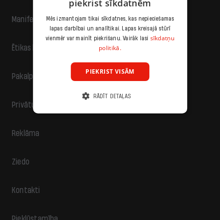
piekrist sīkdatnēm
Manifests
Mēs izmantojam tikai sīkdatnes, kas nepieciešamas
lapas darbībai un analītikai. Lapas kreisajā stūrī
sīkdatņu
vienmēr var mainīt piekrišanu. Vairāk lasi
politikā.
Ētikas kodekss
PIEKRIST VISĀM
Pakalpojumu sniegšanas noteikumi
RĀDĪT DETAĻAS
Privātuma politika
Reklāma
Ziedo
Kontakti
Piekļūstamība