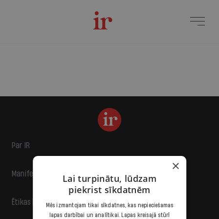
Par IR
×
Manifests
Lai turpinātu, lūdzam
piekrist sīkdatnēm
Ētikas kodekss
Mēs izmantojam tikai sīkdatnes, kas nepieciešamas
lapas darbībai un analītikai. Lapas kreisajā stūrī