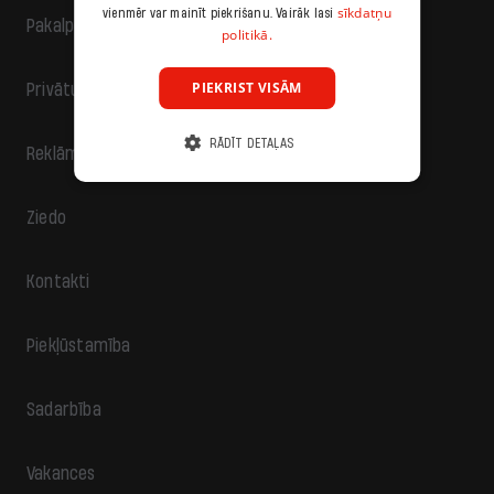
sīkdatņu
vienmēr var mainīt piekrišanu. Vairāk lasi
Pakalpojumu sniegšanas noteikumi
politikā.
PIEKRIST VISĀM
Privātuma politika
RĀDĪT DETAĻAS
Reklāma
Ziedo
Kontakti
Piekļūstamība
Sadarbība
Vakances