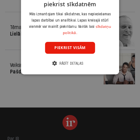
piekrist sīkdatnēm
Mēs izmantojam tikai sīkdatnes, kas nepieciešamas
lapas darbībai un analītikai. Lapas kreisajā stūrī
sīkdatņu
Tēma
25.04.2012.
vienmēr var mainīt piekrišanu. Vairāk lasi
politikā.
Lielāks par likumu
PIEKRIST VISĀM
RĀDĪT DETAĻAS
Veiksme
04.08.2010.
Pašdarbnieks un Gucci
Par IR