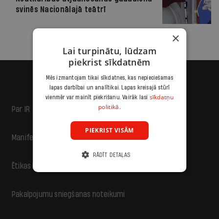
svinēs Nacionālajā teātrī
×
Lai turpinātu, lūdzam
piekrist sīkdatnēm
Mēs izmantojam tikai sīkdatnes, kas nepieciešamas
lapas darbībai un analītikai. Lapas kreisajā stūrī
sīkdatņu
vienmēr var mainīt piekrišanu. Vairāk lasi
politikā.
Par IR
PIEKRIST VISĀM
Manifests
RĀDĪT DETAĻAS
Ētikas kodekss
Pakalpojumu sniegšanas noteikumi