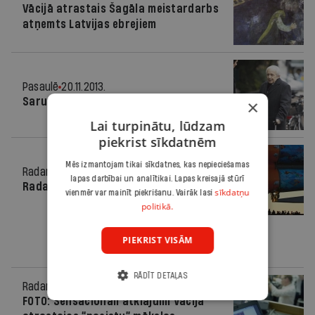
Vācijā atrastais Šagāla meistardarbs
atņemts Latvijas ebrejiem
Pasaulē
20.11.2013.
Saruna ar spoku
×
Lai turpinātu, lūdzam
piekrist sīkdatnēm
Mēs izmantojam tikai sīkdatnes, kas nepieciešamas
Radars
06.11.2013.
lapas darbībai un analītikai. Lapas kreisajā stūrī
Radars pasaulē
sīkdatņu
vienmēr var mainīt piekrišanu. Vairāk lasi
politikā.
PIEKRIST VISĀM
RĀDĪT DETAĻAS
Radars
05.11.2013.
FOTO: Sensacionāli atklājumi Vācijā