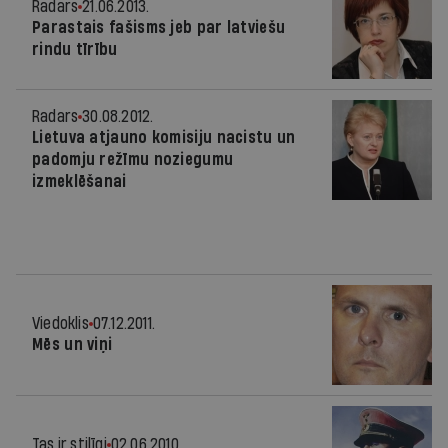
Radars
21.06.2013.
Parastais fašisms jeb par latviešu
rindu tīrību
Radars
30.08.2012.
Lietuva atjauno komisiju nacistu un
padomju režīmu noziegumu
izmeklēšanai
Viedoklis
07.12.2011.
Mēs un viņi
Tas ir stilīgi
02.06.2010.