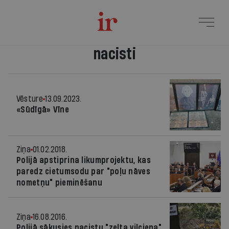
nacisti
Vēsture
13.09.2023.
«Sūdīgā» Vīne
Ziņa
01.02.2018.
Polijā apstiprina likumprojektu, kas
paredz cietumsodu par "poļu nāves
nometņu" pieminēšanu
Ziņa
16.08.2016.
Polijā sākusies nacistu "zelta vilciena"