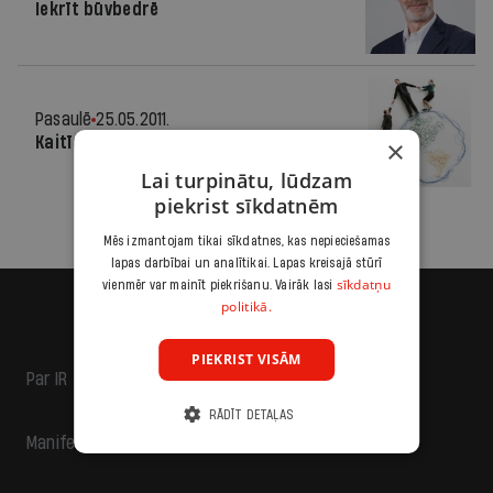
Iekrīt būvbedrē
Pasaulē
25.05.2011.
Kaitīgā vilkšana
×
Lai turpinātu, lūdzam
piekrist sīkdatnēm
Mēs izmantojam tikai sīkdatnes, kas nepieciešamas
lapas darbībai un analītikai. Lapas kreisajā stūrī
sīkdatņu
vienmēr var mainīt piekrišanu. Vairāk lasi
politikā.
PIEKRIST VISĀM
Par IR
RĀDĪT DETAĻAS
Manifests