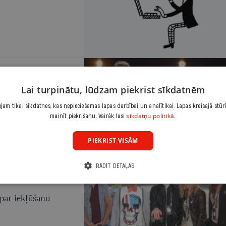
smu konkursa
Lai turpinātu, lūdzam piekrist sīkdatnēm
am tikai sīkdatnes, kas nepieciešamas lapas darbībai un analītikai. Lapas kreisajā stūr
s, gan Igaunijas
sīkdatņu politikā.
mainīt piekrišanu. Vairāk lasi
PIEKRIST VISĀM
RĀDĪT DETAĻAS
 par iekļūšanu