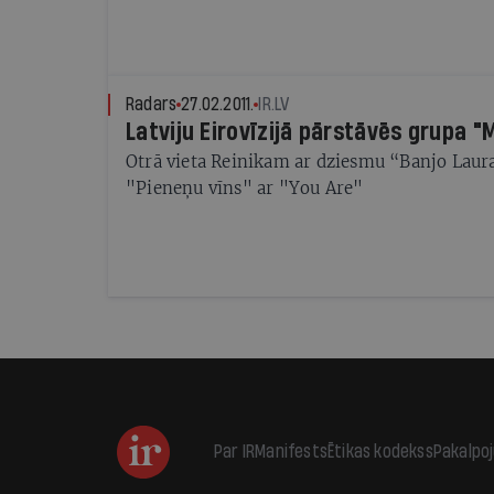
Radars
27.02.2011.
IR.LV
Latviju Eirovīzijā pārstāvēs grupa "
Otrā vieta Reinikam ar dziesmu “Banjo Laura
"Pieneņu vīns" ar "You Are"
Par IR
Manifests
Ētikas kodekss
Pakalpo