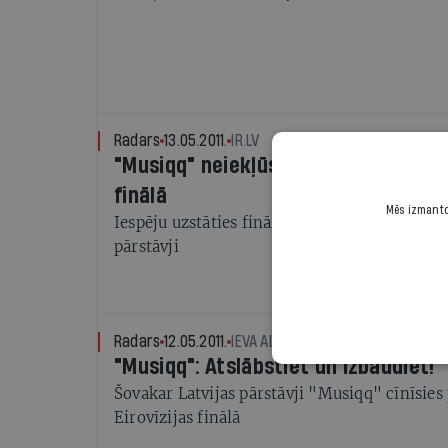
Radars
13.05.2011.
IR.LV
"Musiqq" neiekļūst Eirovīzijas dzie
finālā
Mēs izmantoj
Iespēju uzstāties finālā ieguvuši gan Lietuva
pārstāvji
Radars
12.05.2011.
IEVA ALBERTE
"Musiqq": Atslābstiet un izbaudiet!
Šovakar Latvijas pārstāvji "Musiqq" cīnīsies
Eirovīzijas finālā