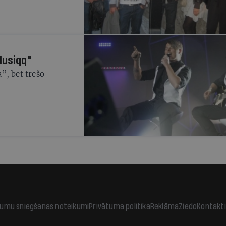
Musiqq"
”, bet trešo -
jumu sniegšanas noteikumi
Privātuma politika
Reklāma
Ziedo
Kontakti