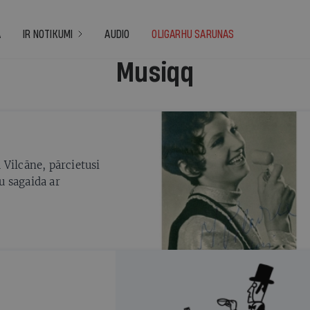
A
IR NOTIKUMI
AUDIO
OLIGARHU SARUNAS
Musiqq
 Vilcāne, pārcietusi
u sagaida ar