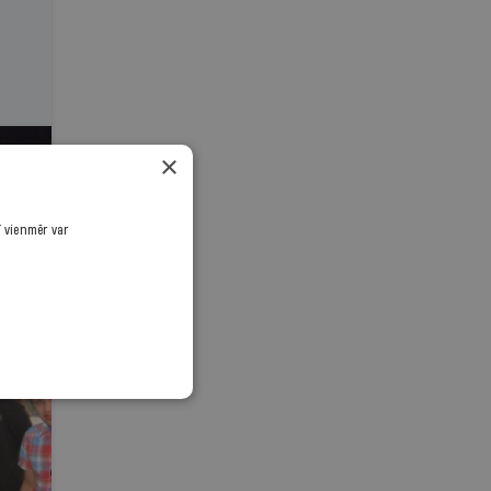
×
ī vienmēr var