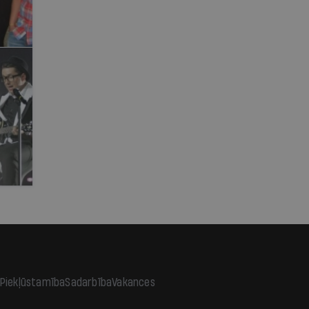
Piekļūstamība
Sadarbība
Vakances