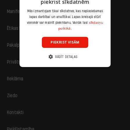
piekrist sīkdatnēm
Manifests
Mēs izmantojam tikai sīkdatnes, kas nepieciešamas
lapas darbībai un analītikai. Lapas kreisajā stūrī
sīkdatņu
vienmēr var mainīt piekrišanu. Vairāk lasi
politikā.
Ētikas kodekss
PIEKRIST VISĀM
Pakalpojumu sniegšanas noteikumi
RĀDĪT DETAĻAS
Privātuma politika
Reklāma
Ziedo
Kontakti
Piekļūstamība