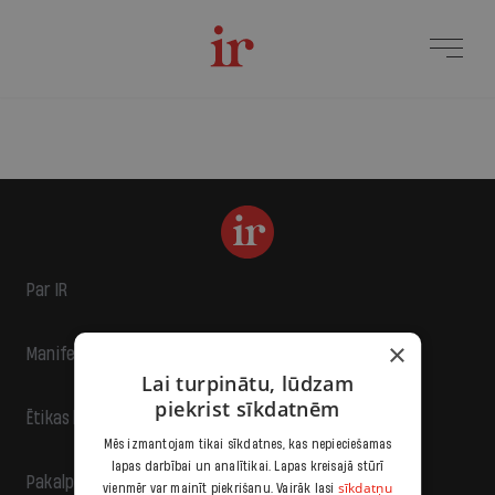
Par IR
×
Manifests
Lai turpinātu, lūdzam
piekrist sīkdatnēm
Ētikas kodekss
Mēs izmantojam tikai sīkdatnes, kas nepieciešamas
lapas darbībai un analītikai. Lapas kreisajā stūrī
Pakalpojumu sniegšanas noteikumi
sīkdatņu
vienmēr var mainīt piekrišanu. Vairāk lasi