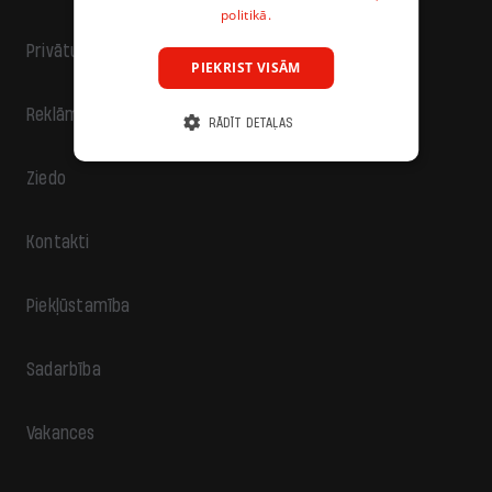
politikā.
Privātuma politika
PIEKRIST VISĀM
Reklāma
RĀDĪT DETAĻAS
Ziedo
Kontakti
Piekļūstamība
Sadarbība
Vakances