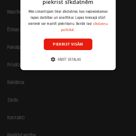
piekrist sīkdatnēm
Manifests
Mēs izmantojam tikai sīkdatnes, kas nepieciešamas
lapas darbībai un analītikai. Lapas kreisajā stūrī
sīkdatņu
vienmēr var mainīt piekrišanu. Vairāk lasi
politikā.
Ētikas kodekss
PIEKRIST VISĀM
Pakalpojumu sniegšanas noteikumi
RĀDĪT DETAĻAS
Privātuma politika
Reklāma
Ziedo
Kontakti
Piekļūstamība