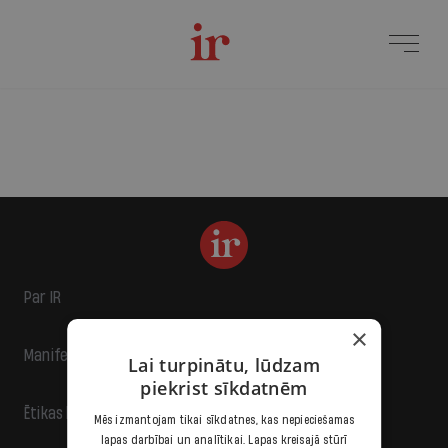
Par IR
×
Manifests
Lai turpinātu, lūdzam
piekrist sīkdatnēm
Ētikas kodekss
Mēs izmantojam tikai sīkdatnes, kas nepieciešamas
lapas darbībai un analītikai. Lapas kreisajā stūrī