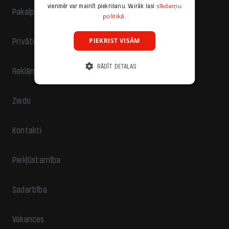
sīkdatņu
vienmēr var mainīt piekrišanu. Vairāk lasi
Pakalpojumu sniegšanas noteikumi
politikā.
PIEKRIST VISĀM
Privātuma politika
RĀDĪT DETAĻAS
Reklāma
Ziedo
Kontakti
Piekļūstamība
Sadarbība
Vakances