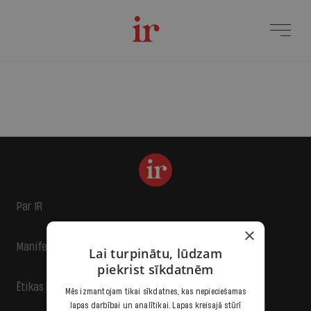
Par IR
×
Manifests
Lai turpinātu, lūdzam
piekrist sīkdatnēm
Ētikas kodekss
Mēs izmantojam tikai sīkdatnes, kas nepieciešamas
lapas darbībai un analītikai. Lapas kreisajā stūrī