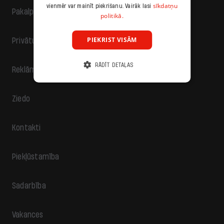
sīkdatņu
vienmēr var mainīt piekrišanu. Vairāk lasi
Pakalpojumu sniegšanas noteikumi
politikā.
PIEKRIST VISĀM
Privātuma politika
RĀDĪT DETAĻAS
Reklāma
Ziedo
Kontakti
Piekļūstamība
Sadarbība
Vakances