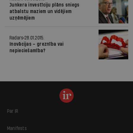
Junkera investīciju plāns sniegs
atbalstu maziem un vidējiem
uzņēmējiem
Radars
28.01.2015.
Inovācijas – greznība vai
nepieciešamība?
Par IR
Manifests