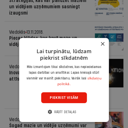
Stratēģijas, kas var palīdzēt maziem
un vidējiem uzņēmumiem sasniegt
izaugsmi
Viedoklis
13.11.2018.
Piecas kļūdas, kas kavē mazo un
×
vidējo uzņēmumu izaugsmi
Lai turpinātu, lūdzam
piekrist sīkdatnēm
Viedoklis
27.02.2018.
Mēs izmantojam tikai sīkdatnes, kas nepieciešamas
Inovatīvā ekonomika − Latvijas
lapas darbībai un analītikai. Lapas kreisajā stūrī
sīkdatņu
attīstības stūrakmens
vienmēr var mainīt piekrišanu. Vairāk lasi
politikā.
PIEKRIST VISĀM
RĀDĪT DETAĻAS
Viedoklis
20.02.2018.
Šogad mazie un vidējie uzņēmumi var