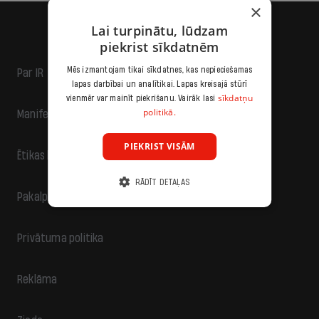
×
Lai turpinātu, lūdzam
piekrist sīkdatnēm
Mēs izmantojam tikai sīkdatnes, kas nepieciešamas
Par IR
lapas darbībai un analītikai. Lapas kreisajā stūrī
sīkdatņu
vienmēr var mainīt piekrišanu. Vairāk lasi
politikā.
Manifests
PIEKRIST VISĀM
Ētikas kodekss
RĀDĪT DETAĻAS
Pakalpojumu sniegšanas noteikumi
Privātuma politika
Reklāma