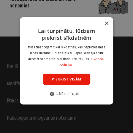
neņemiet
×
Lai turpinātu, lūdzam
piekrist sīkdatnēm
Mēs izmantojam tikai sīkdatnes, kas nepieciešamas
lapas darbībai un analītikai. Lapas kreisajā stūrī
sīkdatņu
vienmēr var mainīt piekrišanu. Vairāk lasi
politikā.
Par IR
PIEKRIST VISĀM
Manifests
RĀDĪT DETAĻAS
Ētikas kodekss
Pakalpojumu sniegšanas noteikumi