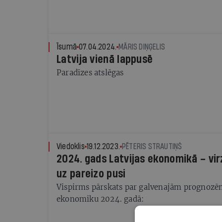
Īsumā
07.04.2024.
MĀRIS DIŅĢELIS
Latvija vienā lappusē
Paradīzes atslēgas
Viedoklis
19.12.2023.
PĒTERIS STRAUTIŅŠ
2024. gads Latvijas ekonomikā – vir
uz pareizo pusi
Vispirms pārskats par galvenajām prognozēm
ekonomiku 2024. gadā: