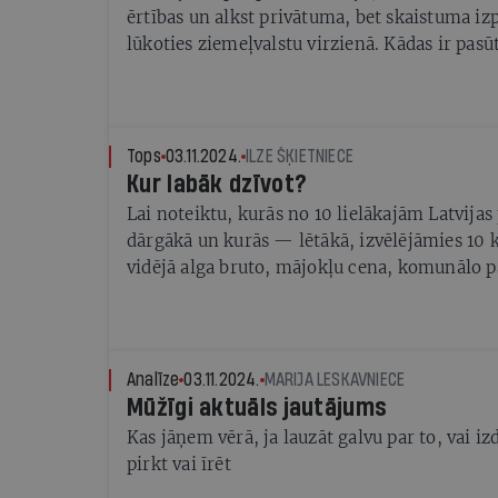
ērtības un alkst privātuma, bet skaistuma izp
lūkoties ziemeļvalstu virzienā. Kādas ir pasū
iespējas, komentē apbalvotu māju arhitekti
Tops
03.11.2024.
ILZE ŠĶIETNIECE
Kur labāk dzīvot?
Lai noteiktu, kurās no 10 lielākajām Latvijas
dārgākā un kurās — lētākā, izvēlējāmies 10 kr
vidējā alga bruto, mājokļu cena, komunālo p
Skaidrojām arī to, cik jāmaksā par braucienu
sabiedrisko transportu, teātra un kino biļeti,
par kādu summu iespējams nogriezt matus un
jāšķiras par tasīti kafijas ar pienu
Analīze
03.11.2024.
MARIJA LESKAVNIECE
Mūžīgi aktuāls jautājums
Kas jāņem vērā, ja lauzāt galvu par to, vai iz
pirkt vai īrēt