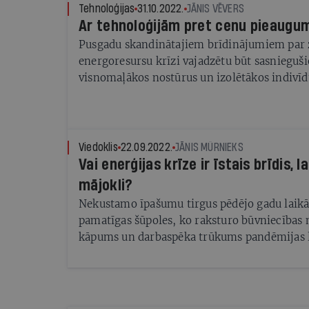
Tehnoloģijas
31.10.2022.
JĀNIS VĒVERS
Ar tehnoloģijām pret cenu pieaugu
Pusgadu skandinātajiem brīdinājumiem par
energoresursu krīzi vajadzētu būt sasnieguš
visnomaļākos nostūrus un izolētākos indivīd
komunālo rēķinu kāpumu, nāksies pārskatīt
un, iespējams, arī ņemt talkā kādus taupīša
tehnoloģiskus risinājumus
Viedoklis
22.09.2022.
JĀNIS MŪRNIEKS
Vai enerģijas krīze ir īstais brīdis, l
mājokli?
Nekustamo īpašumu tirgus pēdējo gadu laikā 
pamatīgas šūpoles, ko raksturo būvniecības 
kāpums un darbaspēka trūkums pandēmijas la
enerģijas krīze pēc Krievijas iebrukuma Ukr
mājokļa pirkšanu vai īrēšanu aktuāls bijis vi
tiem, kas pēdējos gados krājuši sava mājokļa
attapušies vienā no svārstīgākajiem tirgus 