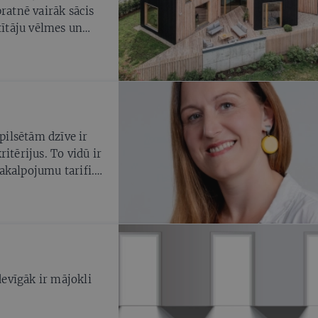
ratnē vairāk sācis
tītāju vēlmes un
 pilsētām dzīve ir
itērijus. To vidū ir
akalpojumu tarifi.
 ar pilsētas
 ieeju peldbaseinā,
 no cik eiro
devīgāk ir mājokli