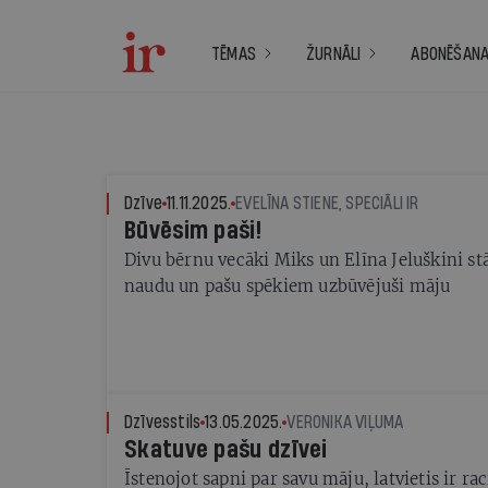
TĒMAS
ŽURNĀLI
ABONĒŠAN
Dzīve
11.11.2025.
EVELĪNA STIENE, SPECIĀLI IR
Būvēsim paši!
Divu bērnu vecāki Miks un Elīna Jeluškini stā
naudu un pašu spēkiem uzbūvējuši māju
Dzīvesstils
13.05.2025.
VERONIKA VIĻUMA
Skatuve pašu dzīvei
Īstenojot sapni par savu māju, latvietis ir ra