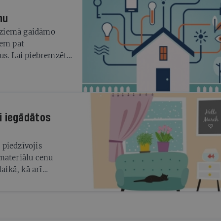
mu
 ziemā gaidāmo
iem pat
us. Lai piebremzētu
 ikdienas ieradumus
nā noderīgus
ai iegādātos
piedzīvojis
materiālu cenu
ikā, kā arī
ainā. Jautājums par
enmēr, taču ko darīt
 iegādei un
posmiem pēdējā