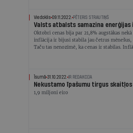
kopējām CO2 emisijām. To apzinoties, daudz
Latvijā. No ekonomikas izaugsmes viedokļa g
uzņēmumi par vienu no saviem biznesa stū
uzsvērt, ka ražojošo nozaru kreditēšanā star
ietekmes uz klimatu samazināšanu, veltot l
Viedoklis
09.11.2022.
PĒTERIS STRAUTIŅŠ
Baltijas valstīm nav nekādas atšķirības. Pie
Valsts atbalsts samazina enerģijas i
atbildīgai resursu plānošanai un ar vides sag
un lauksaimniecībai izsniegto kredītu apjom
jautājumu risināšanai. Vienlaikus Krievijas 
Oktobrī cenas bija par 21,8% augstākas nekā
beigās bija 2,3 miljardi eiro, kas ir tieši tikp
šie jautājumi kļuvuši vēl svarīgāki un izaicin
inflācija ir bijusi stabila jau četrus mēnešus
tikai par 0,1 miljardu mazāk nekā Igaunijā.
jaunus veidus un risinājumus, kā reaģēt ātri u
Taču tas nenozīmē, ka cenas ir stabilas. Inflā
nodrošinātu uzņēmumu ilgtspēju.
t.s. bāzes efekta dēļ – cenas strauji kāpa arī
Īsumā
31.10.2022.
IR REDAKCIJA
Nekustamo īpašumu tirgus skaitļos
1,9 miljoni eiro