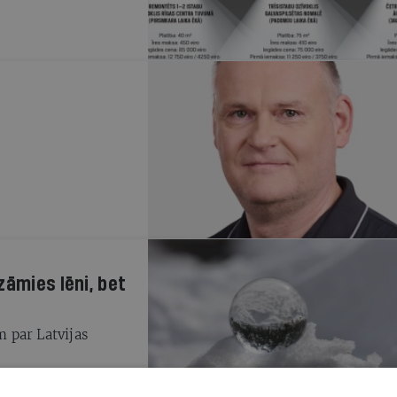
zāmies lēni, bet
 par Latvijas