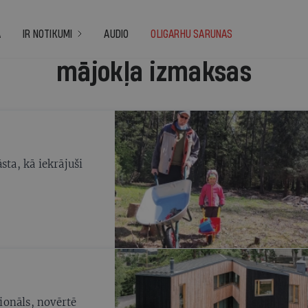
A
IR NOTIKUMI
AUDIO
OLIGARHU SARUNAS
mājokļa izmaksas
sta, kā iekrājuši
cionāls, novērtē