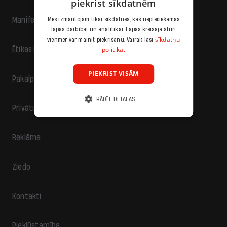
piekrist sīkdatnēm
Manifests
Mēs izmantojam tikai sīkdatnes, kas nepieciešamas
lapas darbībai un analītikai. Lapas kreisajā stūrī
sīkdatņu
vienmēr var mainīt piekrišanu. Vairāk lasi
politikā.
Ētikas kodekss
PIEKRIST VISĀM
Pakalpojumu sniegšanas noteikumi
RĀDĪT DETAĻAS
Privātuma politika
Reklāma
Ziedo
Kontakti
Piekļūstamība