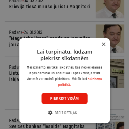
Radars
04.03.2013.
Krievijā tiesā mirušo juristu Magņitski
Radars
24.01.2013.
“Magņitska lietas” nauda no Igaunijas
×
jau aizplūdusi
Lai turpinātu, lūdzam
piekrist sīkdatnēm
Radars
22.01.2013.
Mēs izmantojam tikai sīkdatnes, kas nepieciešamas
Lietuvā iesaldē “Magņitska sarakstā”
lapas darbībai un analītikai. Lapas kreisajā stūrī
sīkdatņu
iekļauto kontus
vienmēr var mainīt piekrišanu. Vairāk lasi
politikā.
PIEKRIST VISĀM
RĀDĪT DETAĻAS
Radars
09.01.2013.
Šveices bankas “iesaldē” Magņitska