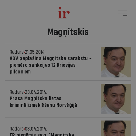
Magņitskis
Radars
21.05.2014.
ASV paplašina Magņitska sarakstu -
piemēro sankcijas 12 Krievijas
pilsoņiem
Radars
23.04.2014.
Prasa Magņitska lietas
kriminālizmeklēšanu Norvēģijā
Radars
03.04.2014.
EP pieņēmis savu "Magņitska