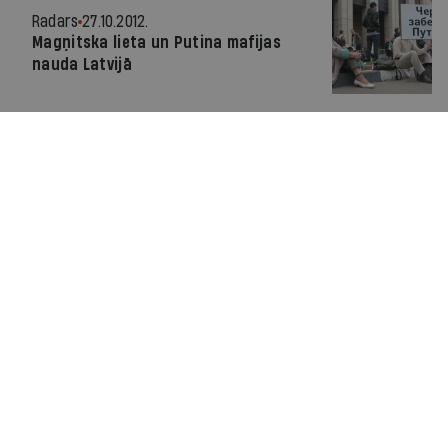
Radars
27.10.2012.
Magņitska lieta un Putina mafijas
nauda Latvijā
Radars
24.10.2012.
EP: Magņitska lietā iesaistītajiem
jāliedz iebraukt ES
Radars
10.10.2012.
Radars Latvijā