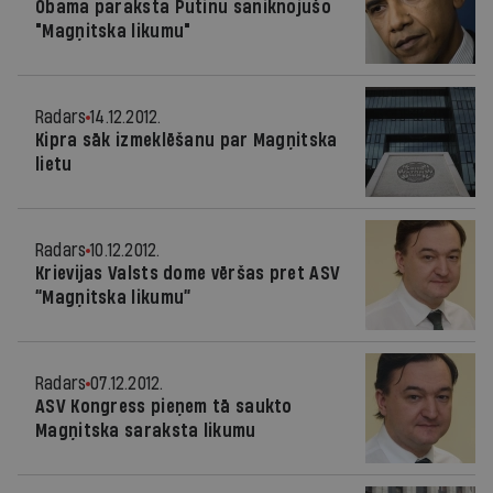
Obama paraksta Putinu saniknojušo
"Magņitska likumu"
Radars
14.12.2012.
Kipra sāk izmeklēšanu par Magņitska
lietu
Radars
10.12.2012.
Krievijas Valsts dome vēršas pret ASV
“Magņitska likumu”
Radars
07.12.2012.
ASV Kongress pieņem tā saukto
Magņitska saraksta likumu