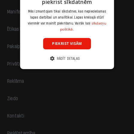
piekrist sīkdatnēm
Manifests
Mēs izmantojam tikai sīkdatnes, kas nepieciešamas
lapas darbībai un analītikai. Lapas kreisajā stūrī
sīkdatņu
vienmēr var mainīt piekrišanu. Vairāk lasi
politikā.
Ētikas kodekss
PIEKRIST VISĀM
Pakalpojumu sniegšanas noteikumi
RĀDĪT DETAĻAS
Privātuma politika
Reklāma
Ziedo
Kontakti
Piekļūstamība