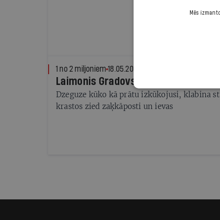
Mēs izmantoj
1 no 2 miljoniem
18.05.2011.
IEVA PUĶE
Laimonis Gradovskis, Gaujas pārcēlā
Dzeguze kūko kā prātu izkūkojusi, klabina st
krastos zied zaķkāposti un ievas