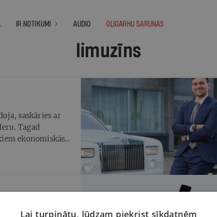
A
IR NOTIKUMI
AUDIO
OLIGARHU SARUNAS
limuzīns
oja, saskāries ar
feru. Tagad
ākiem ekonomiskās
vadītājiem būtu labas
Lai turpinātu, lūdzam piekrist sīkdatnēm