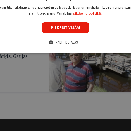
am tikai sīkdatnes, kas nepieciešamas lapas darbībai un analītikai. Lapas kreisajā stūr
sīkdatņu politikā.
mainīt piekrišanu. Vairāk lasi
PIEKRIST VISĀM
RĀDĪT DETAĻAS
js
ārķis, Gaujas