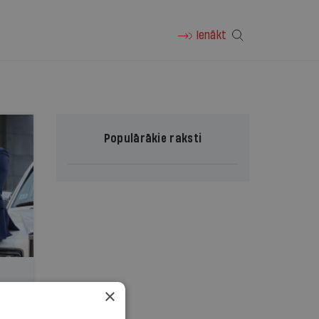
Ienākt
Populārākie raksti
×