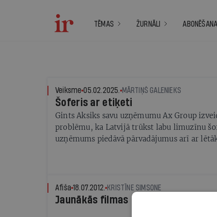
TĒMAS
ŽURNĀLI
ABONĒŠAN
Veiksme
05.02.2025.
MĀRTIŅŠ GALENIEKS
Šoferis ar etiķeti
Gints Aksiks savu uzņēmumu Ax Group izveid
problēmu, ka Latvijā trūkst labu limuzīnu šo
uzņēmums piedāvā pārvadājumus arī ar lēt
klases auto, taču viņš joprojām rūpējas, lai 
manieres
Afiša
18.07.2012.
KRISTĪNE SIMSONE
Jaunākās filmas