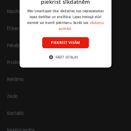
piekrist sīkdatnēm
Manifests
Mēs izmantojam tikai sīkdatnes, kas nepieciešamas
lapas darbībai un analītikai. Lapas kreisajā stūrī
sīkdatņu
vienmēr var mainīt piekrišanu. Vairāk lasi
politikā.
Ētikas kodekss
PIEKRIST VISĀM
Pakalpojumu sniegšanas noteikumi
RĀDĪT DETAĻAS
Privātuma politika
Reklāma
Ziedo
Kontakti
Piekļūstamība