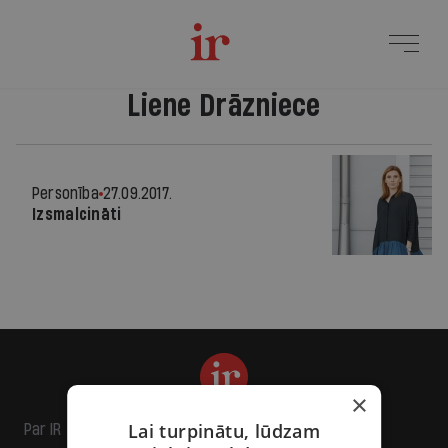
Liene Drāzniece
Personība
27.09.2017.
Izsmalcināti
×
Lai turpinātu, lūdzam
Par IR