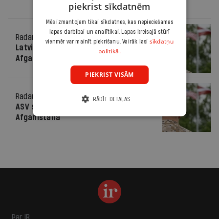
piekrist sīkdatnēm
Mēs izmantojam tikai sīkdatnes, kas nepieciešamas
lapas darbībai un analītikai. Lapas kreisajā stūrī
Radars
05.05.2010.
sīkdatņu
vienmēr var mainīt piekrišanu. Vairāk lasi
Latvija nepalielinās karavīru skaitu
politikā.
Afganistānā
PIEKRIST VISĀM
Radars
28.04.2010.
RĀDĪT DETAĻAS
ASV sagaida vairāk Latvijas karavīru
Afganistānā
Par IR