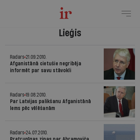
Lieģis
Radars
21.09.2010.
Afganistānā cietušie negribēja
informēt par savu stāvokli
Radars
19.08.2010.
Par Latvijas palikšanu Afganistānā
lems pēc vēlēšanām
Radars
24.07.2010.
Pretrunīgas ziņas par Abramoviča