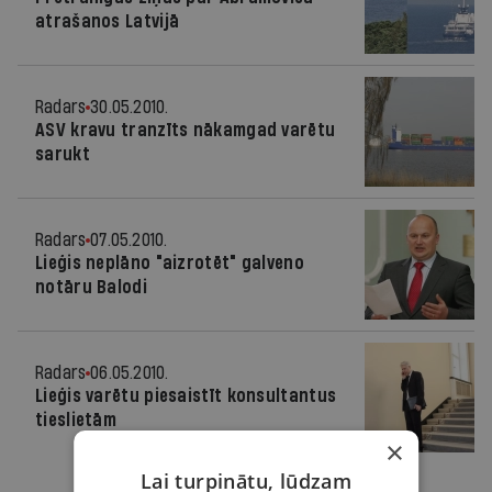
atrašanos Latvijā
Radars
30.05.2010.
ASV kravu tranzīts nākamgad varētu
sarukt
Radars
07.05.2010.
Lieģis neplāno "aizrotēt" galveno
notāru Balodi
Radars
06.05.2010.
Lieģis varētu piesaistīt konsultantus
tieslietām
×
Lai turpinātu, lūdzam