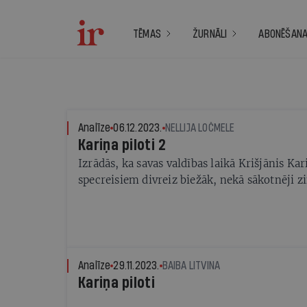
TĒMAS
ŽURNĀLI
ABONĒŠAN
Analīze
06.12.2023.
NELLIJA LOČMELE
Kariņa piloti 2
Izrādās, ka savas valdības laikā Krišjānis Kari
specreisiem divreiz biežāk, nekā sākotnēji z
Analīze
29.11.2023.
BAIBA LITVINA
Kariņa piloti