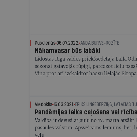
Pusdienās
06.07.2022.
ANDA BURVE-ROZĪTE
Nākamvasar būs labāk!
Lidostas Rīga valdes priekšsēdētāja Laila Odi
sezonai gatavojās rūpīgi, paredzot lielu pas
Viņa prot arī izskaidrot haosu lielajās Eiropa
Viedoklis
16.03.2021.
Pandēmijas laika ceļošana vai rīcība
Valdība ir devusi atļauju no 17. marta atsākt
pasaules valstīm. Apsveicams lēmums, bet, i
vēlu.