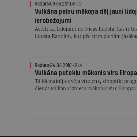
Radars
09.05.2010.
IR.LV
Vulkāna pelnu mākoņa dēļ jauni lid
ierobežojumi
Acelti arī lidojumi no Nicas lidosta, kas ir t
lidosta Kannām, kur pēc trim dienām jāsākas
Radars
24.04.2010.
IR.LV
Vulkāna putekļu mākonis virs Eiropa
Tā kā mainījies vēja virziens, sinoptiķi prog
dienās vulkāna izmešu mākonis virs Eiropas 