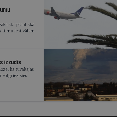
ojumu
uvākā starptautiskā
 filmu festivālam
s izzudis
nozē, ka tuvākajās
neatgriezīsies