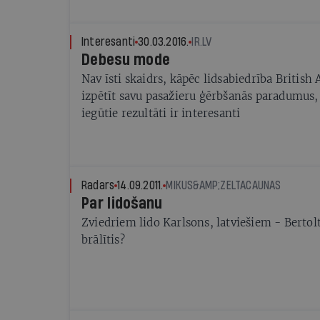
Interesanti
30.03.2016.
IR.LV
Debesu mode
Nav īsti skaidrs, kāpēc lidsabiedrība British 
izpētīt savu pasažieru ģērbšanās paradumus,
iegūtie rezultāti ir interesanti
Radars
14.09.2011.
MIKUS&AMP;ZELTACAUNAS
Par lidošanu
Zviedriem lido Karlsons, latviešiem - Bertolt
brālītis?