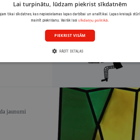
Lai turpinātu, lūdzam piekrist sīkdatnēm
galvassāpes vides
a līdzekļi rada būtisku
am tikai sīkdatnes, kas nepieciešamas lapas darbībai un analītikai. Lapas kreisajā stūr
sīkdatņu politikā.
mainīt piekrišanu. Vairāk lasi
PIEKRIST VISĀM
RĀDĪT DETAĻAS
ada jaunumi