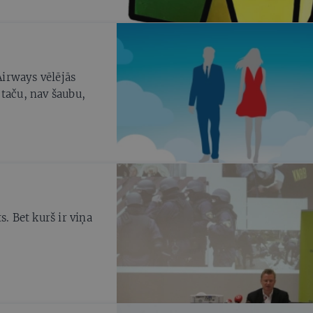
Airways vēlējās
 taču, nav šaubu,
s. Bet kurš ir viņa