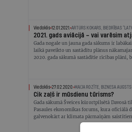
Viedoklis
12.01.2021.
2021. gads aviācijā – vai varēsim at
Gada nogale un jauna gada sākums ir labākais
laikā paveikto un sastādītu plānus nākamaj
2020. gada sākumā sastādītie rīcības plāni, 
atvaļinājumu ieceres izkusa kopā ar Covid-
uzliesmojumu. Vēl gada sākumā, kad pirmās 
parādīties Ķīnā, neviens nevarēja iedomāties, 
izplatīsies pa visu pasauli. Nevar noliegt, ka
Viedoklis
27.02.2020.
vīrusa sākotnējo izplatību. Pašlaik Covid-19 ir
Cik zaļš ir mūsdienu tūrisms?
kontinentos, pat Antarktīda nav izņēmums. Lī
Gada sākumā Šveices kūrortpilsētā Davosā tik
vīrusa izplatības ierobežošanu globālā mērog
Pasaules ekonomikas forums, kura oficiālā di
sabrukums, kura sekas mēs izjutīsim vēl vai
galvenokārt ar klimata pārmaiņām saistītie
nozarēm, kura globāli seko ilgtspējīgas attī
pasākumus, lai samazinātu nelabvēlīgo ietekm