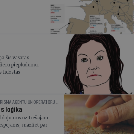
ņa šīs vasaras
ažieru pieplūdumu.
s lidostās
ĒRIKS LINGEBĒRZIŅŠ, LATVIJAS TŪRISMA AĢENTU UN OPERATORU ASOCIĀCIJAS VALDES LOCEKLIS
s loģika
 lidojumus uz trešajām
espējams, mazliet par