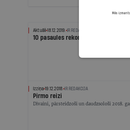
Taču vienlaikus tā ir arī nozare, kas sagādā 
aktīvistiem, jo ceļošanā izmantotie transport
Mēs izmantoj
gaisa piesārņojumu.
Aktuāli
18.12.2019.
IR REDAKCIJA
10 pasaules rekordi 2019. gadā
Izziņa
19.12.2018.
IR REDAKCIJA
Pirmo reizi
Dīvaini, pārsteidzoši un daudzsološi 2018. g