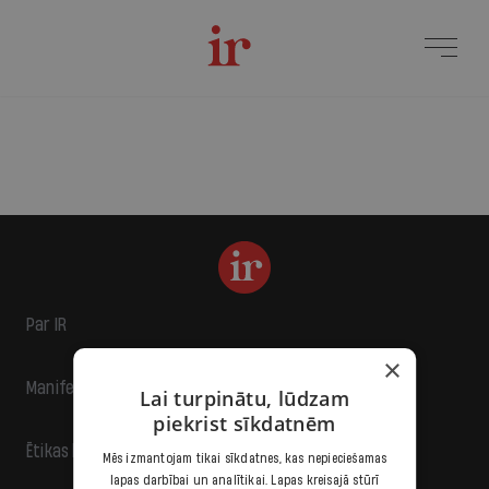
Par IR
×
Manifests
Lai turpinātu, lūdzam
piekrist sīkdatnēm
Ētikas kodekss
Mēs izmantojam tikai sīkdatnes, kas nepieciešamas
lapas darbībai un analītikai. Lapas kreisajā stūrī