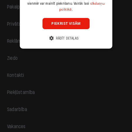
sīkdatņu
vienmēr var mainīt piekrišanu. Vairāk lasi
Pakalpojumu sniegšanas noteikumi
politikā.
PIEKRIST VISĀM
Privātuma politika
RĀDĪT DETAĻAS
Reklāma
Ziedo
Kontakti
Piekļūstamība
Sadarbība
Vakances