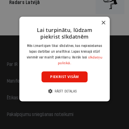
Radars Latvijā
×
Lai turpinātu, lūdzam
piekrist sīkdatnēm
Mēs izmantojam tikai sīkdatnes, kas nepieciešamas
lapas darbībai un analītikai. Lapas kreisajā stūrī
sīkdatņu
vienmēr var mainīt piekrišanu. Vairāk lasi
politikā.
Par IR
PIEKRIST VISĀM
Manifests
RĀDĪT DETAĻAS
Ētikas kodekss
Pakalpojumu sniegšanas noteikumi