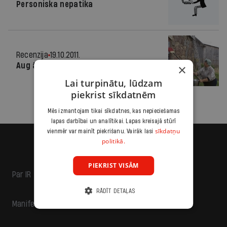
Personiska nepatika
Recenzija
19.10.2011.
Aug āboli, ienākas siens
×
Lai turpinātu, lūdzam
piekrist sīkdatnēm
Mēs izmantojam tikai sīkdatnes, kas nepieciešamas
lapas darbībai un analītikai. Lapas kreisajā stūrī
sīkdatņu
vienmēr var mainīt piekrišanu. Vairāk lasi
politikā.
PIEKRIST VISĀM
Par IR
RĀDĪT DETAĻAS
Manifests