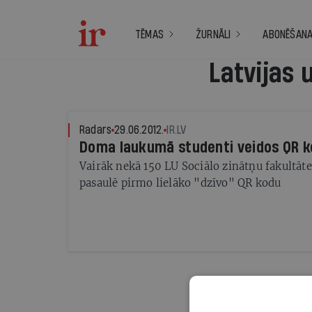
TĒMAS
ŽURNĀLI
ABONĒŠAN
Latvijas 
Radars
29.06.2012.
IR.LV
Doma laukumā studenti veidos QR 
Vairāk nekā 150 LU Sociālo zinātņu fakultāte
pasaulē pirmo lielāko "dzīvo" QR kodu