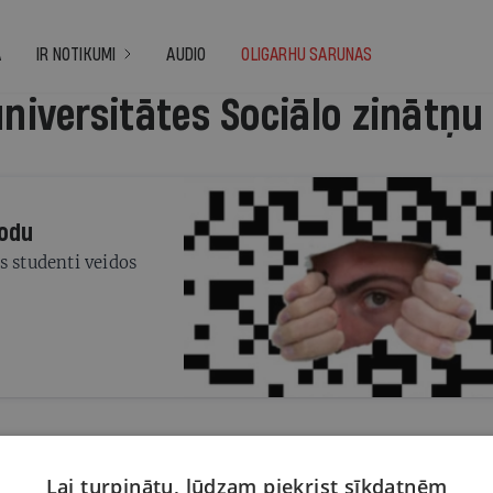
A
IR NOTIKUMI
AUDIO
OLIGARHU SARUNAS
universitātes Sociālo zinātņu
kodu
s studenti veidos
Lai turpinātu, lūdzam piekrist sīkdatnēm