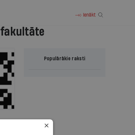
Ienākt
 fakultāte
Populārākie raksti
×