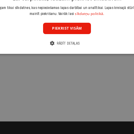
am tikai sīkdatnes, kas nepieciešamas lapas darbībai un analītikai. Lapas kreisajā stūr
sīkdatņu politikā.
mainīt piekrišanu. Vairāk lasi
PIEKRIST VISĀM
RĀDĪT DETAĻAS