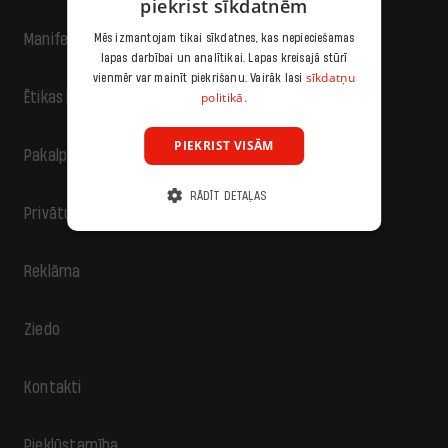
piekrist sīkdatnēm
Manifests
Mēs izmantojam tikai sīkdatnes, kas nepieciešamas
lapas darbībai un analītikai. Lapas kreisajā stūrī
sīkdatņu
vienmēr var mainīt piekrišanu. Vairāk lasi
politikā.
Ētikas kodekss
PIEKRIST VISĀM
Pakalpojumu sniegšanas noteikumi
RĀDĪT DETAĻAS
Privātuma politika
Reklāma
Ziedo
Kontakti
Piekļūstamība