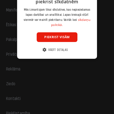
piekrist sīkdatnēm
Manifests
Mēs izmantojam tikai sīkdatnes, kas nepieciešamas
lapas darbībai un analītikai. Lapas kreisajā stūrī
sīkdatņu
vienmēr var mainīt piekrišanu. Vairāk lasi
politikā.
Ētikas kodekss
PIEKRIST VISĀM
Pakalpojumu sniegšanas noteikumi
RĀDĪT DETAĻAS
Privātuma politika
Reklāma
Ziedo
Kontakti
Piekļūstamība