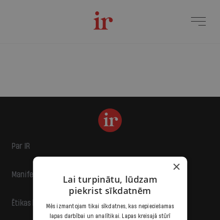
Par IR
×
Manifests
Lai turpinātu, lūdzam
piekrist sīkdatnēm
Ētikas kodekss
Mēs izmantojam tikai sīkdatnes, kas nepieciešamas
lapas darbībai un analītikai. Lapas kreisajā stūrī