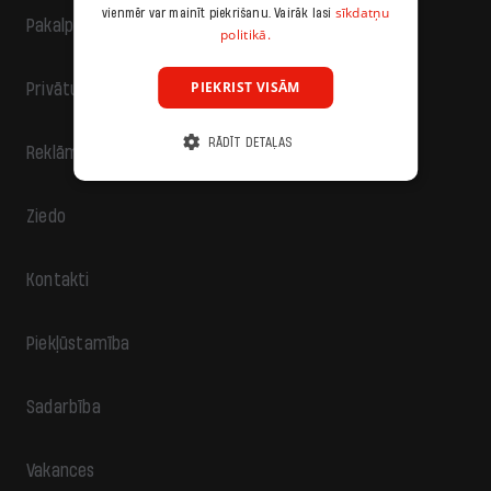
sīkdatņu
vienmēr var mainīt piekrišanu. Vairāk lasi
Pakalpojumu sniegšanas noteikumi
politikā.
PIEKRIST VISĀM
Privātuma politika
RĀDĪT DETAĻAS
Reklāma
Ziedo
Kontakti
Piekļūstamība
Sadarbība
Vakances