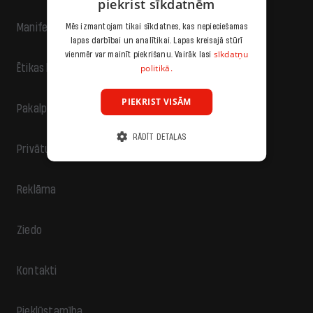
piekrist sīkdatnēm
Manifests
Mēs izmantojam tikai sīkdatnes, kas nepieciešamas
lapas darbībai un analītikai. Lapas kreisajā stūrī
sīkdatņu
vienmēr var mainīt piekrišanu. Vairāk lasi
politikā.
Ētikas kodekss
PIEKRIST VISĀM
Pakalpojumu sniegšanas noteikumi
RĀDĪT DETAĻAS
Privātuma politika
Reklāma
Ziedo
Kontakti
Piekļūstamība