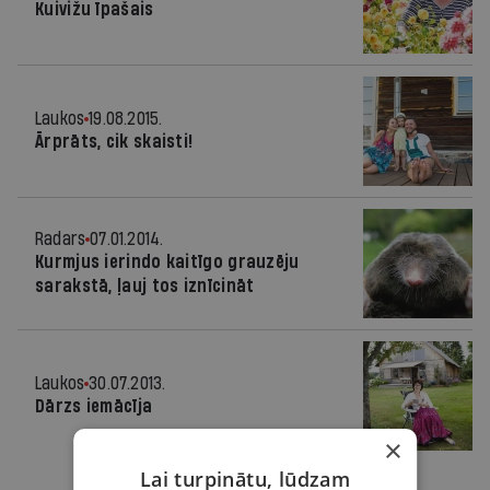
Kuivižu īpašais
Laukos
19.08.2015.
Ārprāts, cik skaisti!
Radars
07.01.2014.
Kurmjus ierindo kaitīgo grauzēju
sarakstā, ļauj tos iznīcināt
Laukos
30.07.2013.
Dārzs iemācīja
×
Lai turpinātu, lūdzam