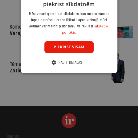
piekrist sīkdatnēm
Mēs izmantojam tikai sīkdatnes, kas nepieciešamas
lapas darbībai un analītikai. Lapas kreisajā stūrī
sīkdatņu
Komentārs
vienmēr var mainīt piekrišanu. Vairāk lasi
08.11.2012.
politikā.
Vara, piedzīvojumi un kurmji
PIEKRIST VISĀM
RĀDĪT DETAĻAS
Tēma
26.10.2011.
Zatlera kurmji
Par IR