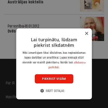
Austrālijas kokteilis
Personība
18.01.2012.
Dvēseles brīvība
×
Lai turpinātu, lūdzam
piekrist sīkdatnēm
Mēs izmantojam tikai sīkdatnes, kas nepieciešamas
lapas darbībai un analītikai. Lapas kreisajā stūrī
sīkdatņu
vienmēr var mainīt piekrišanu. Vairāk lasi
politikā.
PIEKRIST VISĀM
Par IR
RĀDĪT DETAĻAS
Manifests