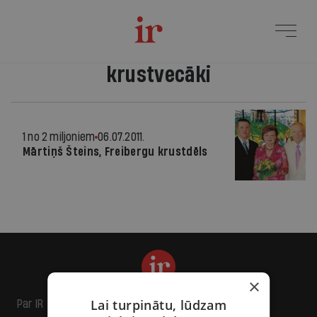
krustvecāki
1 no 2 miljoniem
06.07.2011.
Mārtiņš Šteins, Freibergu krustdēls
×
Lai turpinātu, lūdzam
Par IR