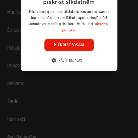
piekrist sīkdatnēm
Manifests
Mēs izmantojam tikai sīkdatnes, kas nepieciešamas
lapas darbībai un analītikai. Lapas kreisajā stūrī
sīkdatņu
vienmēr var mainīt piekrišanu. Vairāk lasi
politikā.
Ētikas kodekss
PIEKRIST VISĀM
Pakalpojumu sniegšanas noteikumi
RĀDĪT DETAĻAS
Privātuma politika
Reklāma
Ziedo
Kontakti
Piekļūstamība