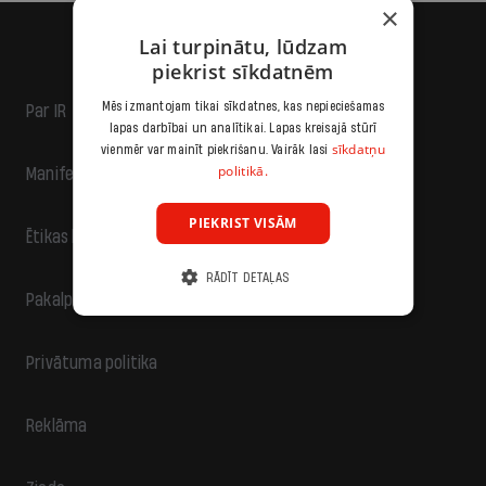
×
Lai turpinātu, lūdzam
piekrist sīkdatnēm
Mēs izmantojam tikai sīkdatnes, kas nepieciešamas
Par IR
lapas darbībai un analītikai. Lapas kreisajā stūrī
sīkdatņu
vienmēr var mainīt piekrišanu. Vairāk lasi
politikā.
Manifests
PIEKRIST VISĀM
Ētikas kodekss
RĀDĪT DETAĻAS
Pakalpojumu sniegšanas noteikumi
Privātuma politika
Reklāma