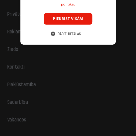
politikā.
Privātuma politika
PIEKRIST VISĀM
Reklāma
RĀDĪT DETAĻAS
Ziedo
Kontakti
Piekļūstamība
Sadarbība
Vakances