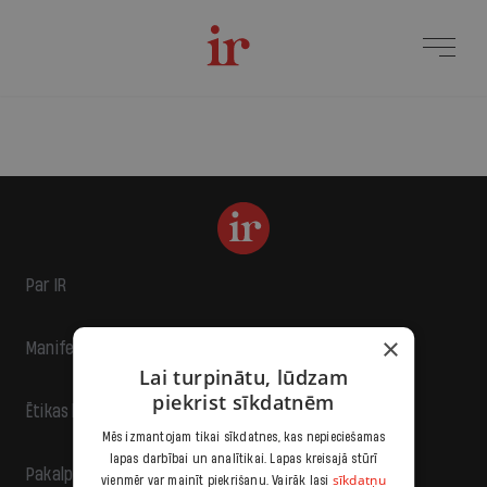
Par IR
×
Manifests
Lai turpinātu, lūdzam
piekrist sīkdatnēm
Ētikas kodekss
Mēs izmantojam tikai sīkdatnes, kas nepieciešamas
lapas darbībai un analītikai. Lapas kreisajā stūrī
Pakalpojumu sniegšanas noteikumi
sīkdatņu
vienmēr var mainīt piekrišanu. Vairāk lasi