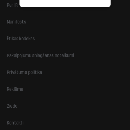
Par IR
Manifests
Ētikas kodekss
Pakalpojumu sniegšanas noteikumi
Privātuma politika
Reklāma
Ziedo
Kontakti