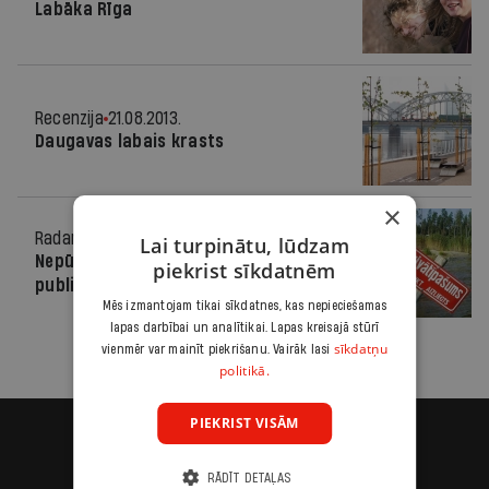
Labāka Rīga
Recenzija
21.08.2013.
Daugavas labais krasts
×
Radars
29.10.2012.
Lai turpinātu, lūdzam
Nepūtiet pīlītes jeb uzbrukums
piekrist sīkdatnēm
publiskajiem ūdeņiem
Mēs izmantojam tikai sīkdatnes, kas nepieciešamas
lapas darbībai un analītikai. Lapas kreisajā stūrī
sīkdatņu
vienmēr var mainīt piekrišanu. Vairāk lasi
politikā.
PIEKRIST VISĀM
RĀDĪT DETAĻAS