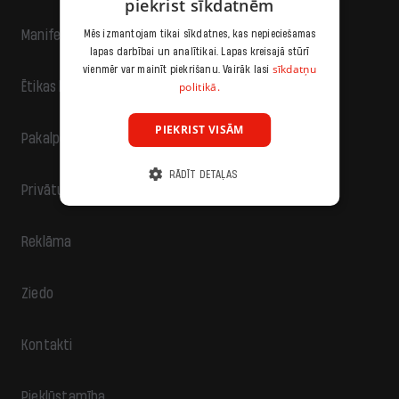
piekrist sīkdatnēm
Manifests
Mēs izmantojam tikai sīkdatnes, kas nepieciešamas
lapas darbībai un analītikai. Lapas kreisajā stūrī
sīkdatņu
vienmēr var mainīt piekrišanu. Vairāk lasi
politikā.
Ētikas kodekss
PIEKRIST VISĀM
Pakalpojumu sniegšanas noteikumi
RĀDĪT DETAĻAS
Privātuma politika
Reklāma
Ziedo
Kontakti
Piekļūstamība