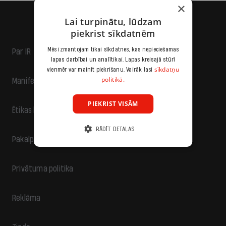
×
Lai turpinātu, lūdzam
piekrist sīkdatnēm
Mēs izmantojam tikai sīkdatnes, kas nepieciešamas
Par IR
lapas darbībai un analītikai. Lapas kreisajā stūrī
sīkdatņu
vienmēr var mainīt piekrišanu. Vairāk lasi
politikā.
Manifests
PIEKRIST VISĀM
Ētikas kodekss
RĀDĪT DETAĻAS
Pakalpojumu sniegšanas noteikumi
Privātuma politika
Reklāma