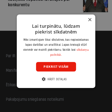
konkurentu
×
Lai turpinātu, lūdzam
piekrist sīkdatnēm
Mēs izmantojam tikai sīkdatnes, kas nepieciešamas
lapas darbībai un analītikai. Lapas kreisajā stūrī
sīkdatņu
vienmēr var mainīt piekrišanu. Vairāk lasi
politikā.
Par IR
PIEKRIST VISĀM
Manifests
RĀDĪT DETAĻAS
Ētikas kodekss
Pakalpojumu sniegšanas noteikumi