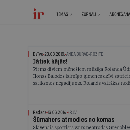
TĒMAS
ŽURNĀLI
ABONĒŠAN
Dzīve
23.03.2016.
ANDA BURVE-ROZĪTE
Jātiek kājās!
Pirms diviem mēnešiem mūziķa Rolanda Ūdr
Ilonas Balodes laimīgo ģimenes dzīvi satric
satiksmes negadījums. Rolands vairākas ned
Šonedēļ no Gaiļezera pārvests uz rehabilitāc
slimnīcā, bet viņa dzīvesbiedre ir spara pilna 
atveseļotos
Radars
16.06.2014.
IR.LV
Šūmahers atmodies no komas
Slavenais sportists vairs neatrodas Grenoble