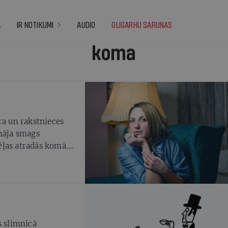
A
IR NOTIKUMI
AUDIO
OLIGARHU SARUNAS
koma
a un rakstnieces
ināja smags
ēļas atradās komā.
iju Siguldas
darīt visu, lai vīrs
s slimnīcā