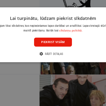
Lai turpinātu, lūdzam piekrist sīkdatnēm
am tikai sīkdatnes, kas nepieciešamas lapas darbībai un analītikai. Lapas kreisajā stūr
sīkdatņu politikā.
mainīt piekrišanu. Vairāk lasi
PIEKRIST VISĀM
oknēviču notrieca
un nestaigāja.
RĀDĪT DETAĻAS
zdevis albumu, kas
lvai