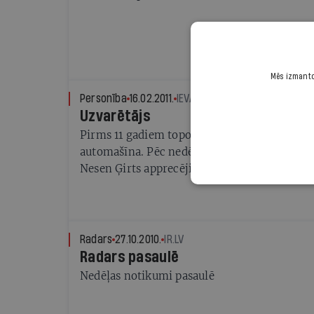
Mēs izmantoj
Personība
16.02.2011.
IEVA ALBERTE
Uzvarētājs
Pirms 11 gadiem topošo dramaturgu Ģirtu K
automašīna. Pēc nedēļas komā viņš nerunāja 
Nesen Ģirts apprecējies, kļuvis par tēti un i
nominēts Latvijas mūzikas ierakstu Gada ba
Radars
27.10.2010.
IR.LV
Radars pasaulē
Nedēļas notikumi pasaulē