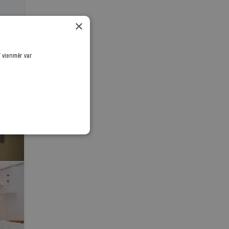
×
ī vienmēr var