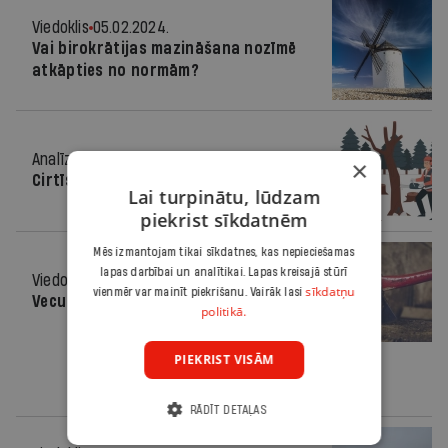
Viedoklis
05.02.2024.
Vai birokrātijas mazināšana nozīmē
atkāpties no normām?
Analīze
06.12.2023.
×
Cirtīs vai saudzēs?
Lai turpinātu, lūdzam
piekrist sīkdatnēm
Mēs izmantojam tikai sīkdatnes, kas nepieciešamas
lapas darbībai un analītikai. Lapas kreisajā stūrī
Viedoklis
01.11.2023.
sīkdatņu
vienmēr var mainīt piekrišanu. Vairāk lasi
Vecu mežu iznīcināšana ir neprāts
politikā.
PIEKRIST VISĀM
RĀDĪT DETAĻAS