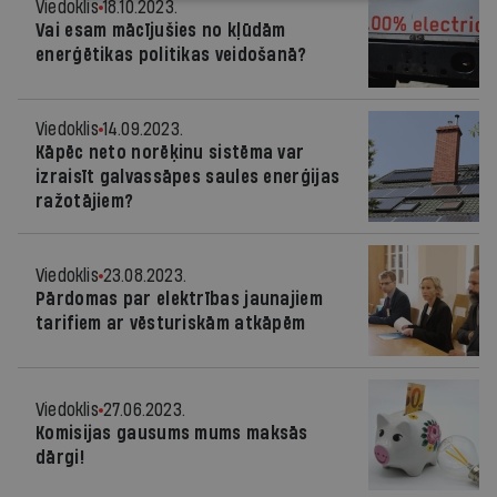
Viedoklis
18.10.2023.
Vai esam mācījušies no kļūdām
enerģētikas politikas veidošanā?
Viedoklis
14.09.2023.
Kāpēc neto norēķinu sistēma var
izraisīt galvassāpes saules enerģijas
ražotājiem?
Viedoklis
23.08.2023.
Pārdomas par elektrības jaunajiem
tarifiem ar vēsturiskām atkāpēm
Viedoklis
27.06.2023.
Komisijas gausums mums maksās
dārgi!