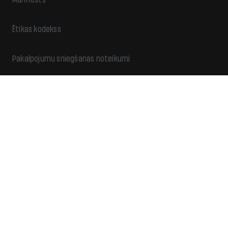
Ētikas kodekss
Pakalpojumu sniegšanas noteikumi
Privātuma politika
Reklāma
Ziedo
Kontakti
Piekļūstamība