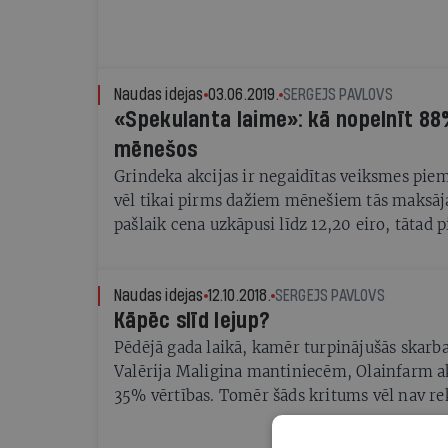
Naudas idejas
03.06.2019.
SERGEJS PAVLOVS
«Spekulanta laime»: kā nopelnīt 8
mēnešos
Grindeka akcijas ir negaidītas veiksmes pie
vēl tikai pirms dažiem mēnešiem tās maksāja
pašlaik cena uzkāpusi līdz 12,20 eiro, tātad
Ir Nauda apskata šo un vēl dažas aktuālas ie
Rīgas biržā tieši šobrīd
Naudas idejas
12.10.2018.
SERGEJS PAVLOVS
Kāpēc slīd lejup?
Pēdējā gada laikā, kamēr turpinājušās skarba
Valērija Maligina mantiniecēm, Olainfarm a
35% vērtības. Tomēr šāds kritums vēl nav r
daudzu investoru iecienītās SAF Tehnika akci
nokritušās par 47%, bet Rīgas Kuģu būvētav