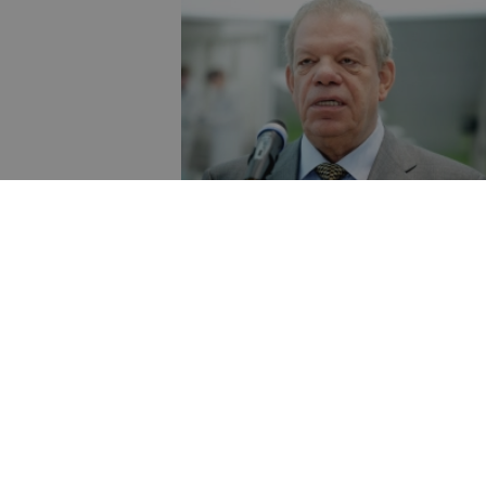
rezidenta
s Dānijā. Lipmana