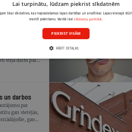
Lai turpinātu, lūdzam piekrist sīkdatnēm
iržā kļuvušas tik
am tikai sīkdatnes, kas nepieciešamas lapas darbībai un analītikai. Lapas kreisajā stūr
sīkdatņu politikā.
mainīt piekrišanu. Vairāk lasi
PIEKRIST VISĀM
v daudz jāpiepūlas,
RĀDĪT DETAĻAS
is Šļūka (39). Nupat
ti viņa darbi par
s un darbos
jautājumu par
tītu gan vietējās,
 strādājošie, gan
arīga ir