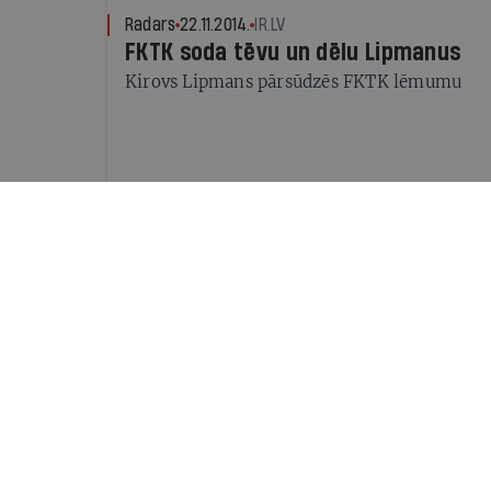
Radars
22.11.2014.
IR.LV
FKTK soda tēvu un dēlu Lipmanus
Kirovs Lipmans pārsūdzēs FKTK lēmumu
Radars
23.05.2014.
IR.LV
Lipmans tomēr neatkāpjas no LHF p
amata (papildināta)
2018.gada pasaules hokeja čempionāts notik
paziņojums par atkāpšanos esot pārpratums
Radars
07.01.2014.
IR.LV