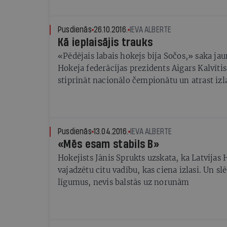
prognozējamība, laba pārvaldība, tiesiskums
nepieciešama birokrātisko procedūru samaz
man kā juristam, kuram ir gadījies pārstāvē
Pusdienās
26.10.2016.
IEVA ALBERTE
juridiskos strīdos ar valsti, bieži nākas vērot
Kā ieplaisājis trauks
valsts iestādes sevi parāda kā svārstīgus un
«Pēdējais labais hokejs bija Sočos,» saka jau
partnerus.
Hokeja federācijas prezidents Aigars Kalvītis
stiprināt nacionālo čempionātu un atrast izla
treneri
Pusdienās
13.04.2016.
IEVA ALBERTE
«Mēs esam stabils B»
Hokejists Jānis Sprukts uzskata, ka Latvijas 
vajadzētu citu vadību, kas ciena izlasi. Un sl
līgumus, nevis balstās uz norunām