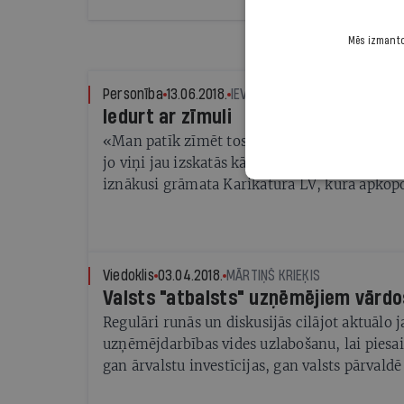
Vai tagad ir vērts iepirkt akcijas, kas Rīgas b
lētas?
Mēs izmantoj
Personība
13.06.2018.
IEVA ALBERTE
Iedurt ar zīmuli
«Man patīk zīmēt tos politiķus, ar kuriem na
jo viņi jau izskatās kā karikatūras,» saka Gat
iznākusi grāmata Karikatūra LV, kurā apkopo
Latviju
Viedoklis
03.04.2018.
MĀRTIŅŠ KRIEĶIS
Valsts "atbalsts" uzņēmējiem vārdo
Regulāri runās un diskusijās cilājot aktuālo 
uzņēmējdarbības vides uzlabošanu, lai piesais
gan ārvalstu investīcijas, gan valsts pārvaldē
politiķi mīl gari un plaši stāstīt par to, cik sv