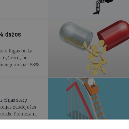
8% dažos
mērs Rīgas biržā —
 6,5 eiro, bet
 pieaugums par 88%.
guldījumu iespējas
s cīņas starp
kcijas zaudējušas
ekords. Piemēram,
jas gada laikā
as — pat par 58%.