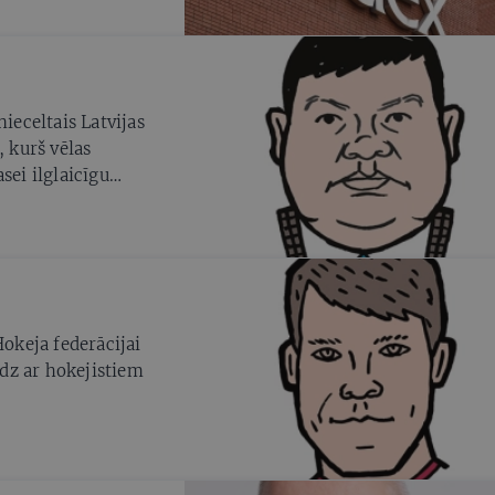
 un cik
ināšana. Diemžēl
t privātuzņēmējus
 situācijas, kad
 neuzticamus
nieceltais Latvijas
, kurš vēlas
sei ilglaicīgu
Hokeja federācijai
ēdz ar hokejistiem