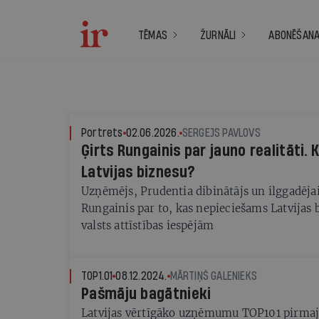
TĒMAS
ŽURNĀLI
ABONĒŠAN
Portrets
02.06.2026.
SERGEJS PAVLOVS
Ģirts Rungainis par jauno realitāti.
Latvijas biznesu?
Uzņēmējs, Prudentia dibinātājs un ilggadējai
Rungainis par to, kas nepieciešams Latvijas 
valsts attīstības iespējām
TOP1.01
08.12.2024.
MĀRTIŅŠ GALENIEKS
Pašmāju bagātnieki
Latvijas vērtīgāko uzņēmumu TOP101 pirmaj