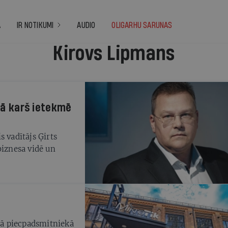
A
IR NOTIKUMI
AUDIO
OLIGARHU SARUNAS
Kirovs Lipmans
 Kā karš ietekmē
s vadītājs Ģirts
biznesa vidē un
ā piecpadsmitniekā