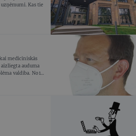
a uzņēmumi. Kas tie
tikai medicīniskās
s aizliegta auduma
lēma valdība. No 10.
atvijā pieaudzis par
r lipīgo omikrona
s gaita nav tik smaga