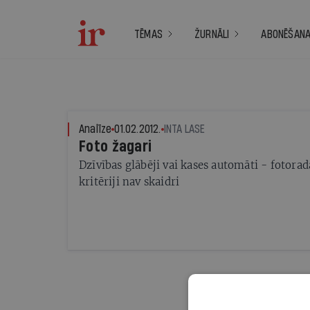
TĒMAS
ŽURNĀLI
ABONĒŠAN
Analīze
01.02.2012.
INTA LASE
Foto žagari
Dzīvības glābēji vai kases automāti - fotorad
kritēriji nav skaidri