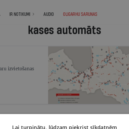
A
IR NOTIKUMI
AUDIO
OLIGARHU SARUNAS
kases automāts
aru izvietošanas
Lai turpinātu, lūdzam piekrist sīkdatnēm