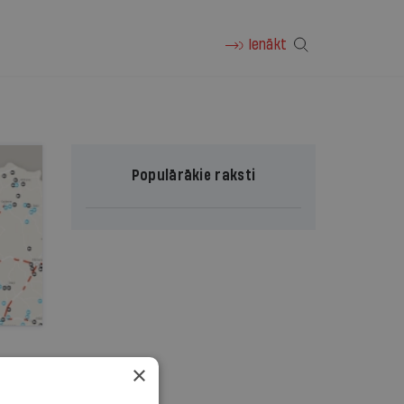
Ienākt
Populārākie raksti
×