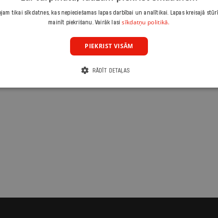
am tikai sīkdatnes, kas nepieciešamas lapas darbībai un analītikai. Lapas kreisajā stūr
sīkdatņu politikā.
mainīt piekrišanu. Vairāk lasi
PIEKRIST VISĀM
RĀDĪT DETAĻAS