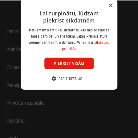
×
Lai turpinātu, lūdzam
piekrist sīkdatnēm
Mēs izmantojam tikai sīkdatnes, kas nepieciešamas
Par IR
lapas darbībai un analītikai. Lapas kreisajā stūrī
sīkdatņu
vienmēr var mainīt piekrišanu. Vairāk lasi
politikā.
Manifests
PIEKRIST VISĀM
Ētikas kodekss
RĀDĪT DETAĻAS
Pakalpojumu sniegšanas noteikumi
Privātuma politika
Reklāma