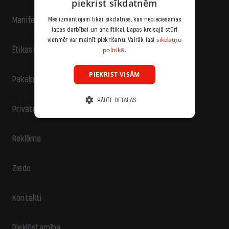
piekrist sīkdatnēm
Manifests
Mēs izmantojam tikai sīkdatnes, kas nepieciešamas
lapas darbībai un analītikai. Lapas kreisajā stūrī
sīkdatņu
vienmēr var mainīt piekrišanu. Vairāk lasi
politikā.
Ētikas kodekss
PIEKRIST VISĀM
Pakalpojumu sniegšanas noteikumi
RĀDĪT DETAĻAS
Privātuma politika
Reklāma
Ziedo
Kontakti
Piekļūstamība