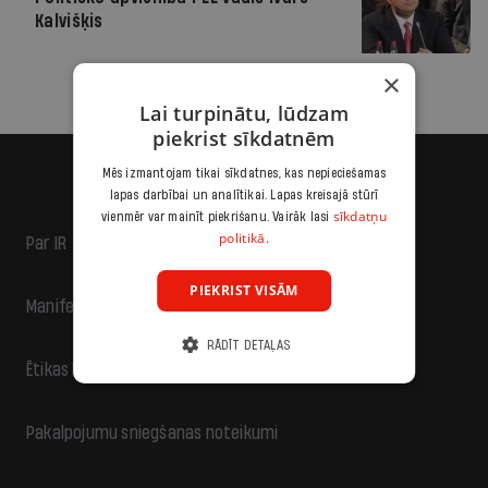
Kalvišķis
×
Lai turpinātu, lūdzam
piekrist sīkdatnēm
Mēs izmantojam tikai sīkdatnes, kas nepieciešamas
lapas darbībai un analītikai. Lapas kreisajā stūrī
sīkdatņu
vienmēr var mainīt piekrišanu. Vairāk lasi
politikā.
Par IR
PIEKRIST VISĀM
Manifests
RĀDĪT DETAĻAS
Ētikas kodekss
Pakalpojumu sniegšanas noteikumi