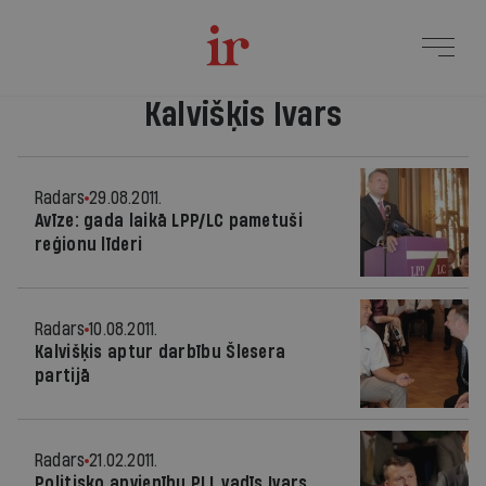
Kalvišķis Ivars
Radars
29.08.2011.
Avīze: gada laikā LPP/LC pametuši
reģionu līderi
Radars
10.08.2011.
Kalvišķis aptur darbību Šlesera
partijā
Radars
21.02.2011.
Politisko apvienību PLL vadīs Ivars